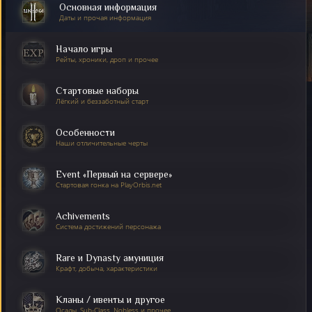
Основная информация
Даты и прочая информация
Начало игры
Рейты, хроники, дроп и прочее
Стартовые наборы
Лёгкий и беззаботный старт
Особенности
Наши отличительные черты
Event «Первый на сервере»
Стартовая гонка на PlayOrbis.net
Achivements
Система достижений персонажа
Rare и Dynasty амуниция
Крафт, добыча, характеристики
Кланы / ивенты и другое
Осады, Sub-Class, Nobless и прочее