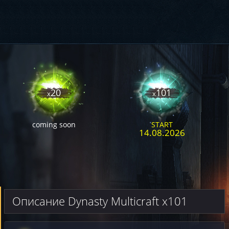
20
101
x
x
coming soon
START
14.08.2026
Описание Dynasty Multicraft x101