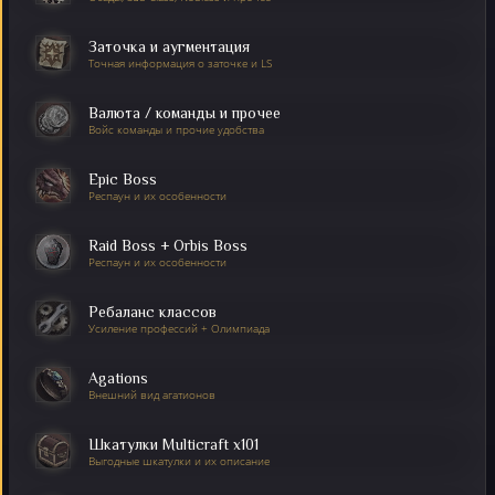
Заточка и аугментация
Точная информация о заточке и LS
Валюта / команды и прочее
Войс команды и прочие удобства
Epic Boss
Респаун и их особенности
Raid Boss + Orbis Boss
Респаун и их особенности
Ребаланс классов
Усиление профессий + Олимпиада
HOME
REGISTER
FILES
Agations
Внешний вид агатионов
Шкатулки Multicraft x101
Выгодные шкатулки и их описание