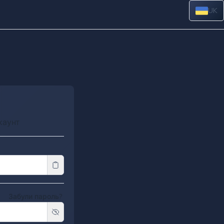
UK
акаунт
Забули пароль?