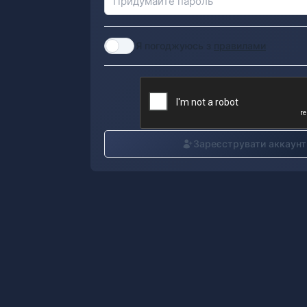
Я погоджуюсь з
правилами
Зареєструвати аккаунт