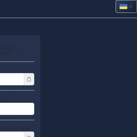
UK
АУНТА
каунт
шити видимим?