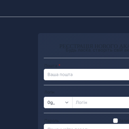
РЕЄСТРАЦІЯ НОВОГО АК
Будь ласка, створіть свій а
Пошта
*
Логін
Пароль
Зали