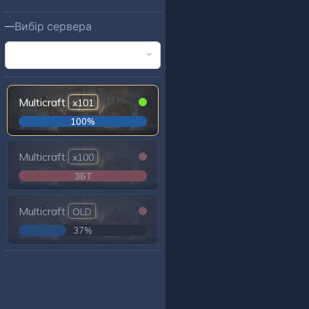
Вибір сервера
Multicraft
x101
100%
Multicraft
x100
ЗБТ
Multicraft
OLD
37%